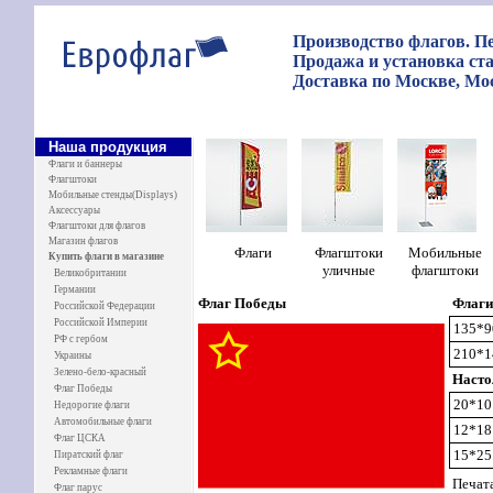
Производство флагов. Пе
Продажа и установка ст
Доставка по Москве, Мос
Наша продукция
Флаги и баннеры
Флагштоки
Мобильные стенды(Displays)
Аксессуары
Флагштоки для флагов
Магазин флагов
Ф
лаги
Флагштоки
Мобильные
Купить флаги в магазине
уличные
флагштоки
Великобритании
Германии
Флаг Победы
Флаги
Российской Федерации
Российской Империи
135*9
РФ с гербом
210*1
Украины
Зелено-бело-красный
Насто
Флаг Победы
20*10
Недорогие флаги
Автомобильные флаги
12*18
Флаг ЦСКА
15*25
Пиратский флаг
Рекламные флаги
Печата
Флаг парус