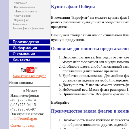
Флаг СССР
Купить флаг Победы
Настольные флаги
Флажки на палочке
Флаг Франции
В компании "Еврофлаг" вы можете купить флаг 
Черный флаг
рамках различных культурных и общественных
Флаги оптом
праздника.
Заказать флаги и флагштоки
Вам нужен стандартный или оригинальный Флаг
нужную продукцию.
Производство
Информация
Основные достоинства представленн
О компании
Высокая плотность. Благодаря этому ка
Контакты
могут использоваться как внутри помещен
Стойкость цвета. Любой заказанный вами
протяжении длительного времени.
Удобство использования. Для любого фла
Наш канал на ютубе
установить изделие на любой поверхнос
Наши контакты
Доступность. У нас вы можете купить ф
Небольшой вес. Масса флага размером 1
в Москве
Привлекательность. Все флаги красиво 
Наши телефоны:
(495) 775-04-14
Выбирайте!
(495) 775-04-15
(495) 995-95-97
Преимущества заказа флагов в ком
Электронная почта:
info@euroflag.ru
Возможность заказа нужного количества
приобрести множество других изделий.
Схема проезда