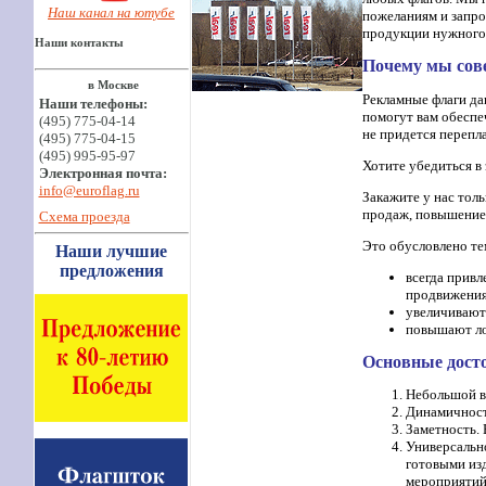
Наш канал на ютубе
пожеланиям и запро
продукции нужного 
Наши контакты
Почему мы сов
в Москве
Рекламные флаги да
Наши телефоны:
помогут вам обеспе
(495) 775-04-14
не придется перепл
(495) 775-04-15
(495) 995-95-97
Хотите убедиться в
Электронная почта:
info@euroflag.ru
Закажите у нас толь
продаж, повышение 
Схема проезда
Это обусловлено те
Наши лучшие
предложения
всегда привл
продвижения
увеличивают 
повышают ло
Основные дост
Небольшой ве
Динамичность
Заметность. 
Универсально
готовыми из
мероприятий