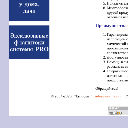
Привлекател
Многообразие
другой проду
отвечают все
Преимущества 
Гарантирован
используем 
химической 
профессионал
соответствов
Доступность.
Помощь в вы
рассказать в
Оперативнос
изготовлении
предоставля
Обращайтесь!
© 2004-2026 "Еврофлаг"
info
@euroflag.ru
+
7