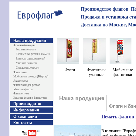
Производство флагов. Пе
Продажа и установка ст
Доставка по Москве, Мос
Наша продукция
Флаги и баннеры
Рекламные флаги
Кабинетные флаги и знамена
Баннеры для помещений
Уличные баннеры
Стандартные флаги
Ф
лаги
Флагштоки
Мобильные
Флагштоки
уличные
флагштоки
Мобильные стенды (Display)
Аксессуары
Флагштоки для флагов
Магазин флагов
Флаги оптом
Заказать флаги и флагштоки
Производство
Информация
О компании
Печать флагов 
Контакты
В компании "Еврофл
любых флагов. Мы г