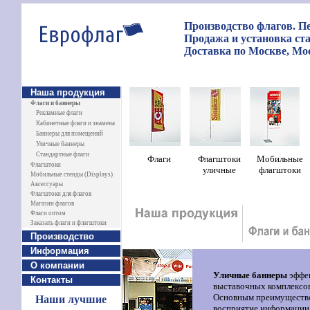
Производство флагов. Пе
Продажа и установка ст
Доставка по Москве, Мос
Наша продукция
Флаги и баннеры
Рекламные флаги
Кабинетные флаги и знамена
Баннеры для помещений
Уличные баннеры
Стандартные флаги
Ф
лаги
Флагштоки
Мобильные
Флагштоки
уличные
флагштоки
Мобильные стенды (Displays)
Аксессуары
Флагштоки для флагов
Магазин флагов
Флаги оптом
Заказать флаги и флагштоки
Производство
Информация
О компании
Уличные баннеры
эффек
Контакты
выставочных комплексов
Основным преимуществом
Наши лучшие
восприятие информации 