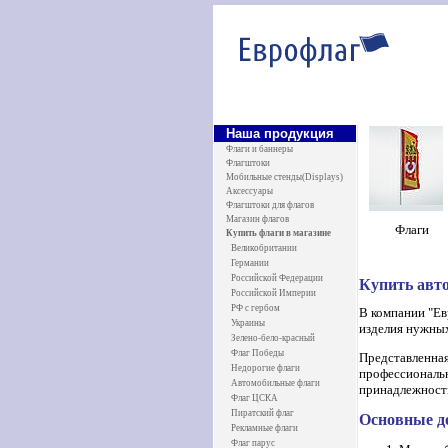
Наша продукция
Флаги и баннеры
Флагштоки
Мобильные стенды(Displays)
Аксессуары
Флагштоки для флагов
Магазин флагов
Ф
лаги
Купить флаги в магазине
Великобритании
Германии
Российской Федерации
Купить авт
Российской Империи
РФ с гербом
В компании "Ев
Украины
изделия нужных
Зелено-бело-красный
Флаг Победы
Представленная
Недорогие флаги
профессиональн
Автомобильные флаги
принадлежность
Флаг ЦСКА
Пиратский флаг
Основные д
Рекламные флаги
Флаг парус