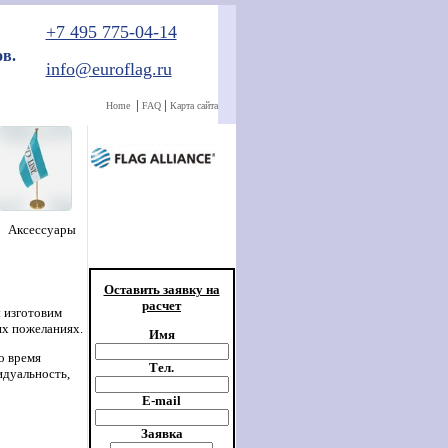
+7 495 775-04-14
в.
info@euroflag.ru
|
|
Home
FAQ
Карта сайта
Аксессуары
Оставить заявку на
расчет
ы изготовим
их пожеланиях.
Имя
о время
Тел
.
идуальность,
E-mail
Заявка