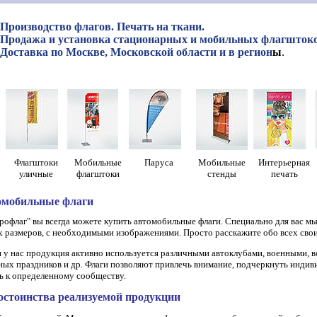
Производство флагов. Печать на ткани.
Продажа и установка стационарных и мобильных флагштоко
Доставка по Москве, Московской области и в регион
ы
.
Флагштоки
Мобильные
Паруса
Мобильные
Интерьерная
уличные
флагштоки
стенды
печать
омобильные флаги
рофлаг" вы всегда можете купить автомобильные флаги. Специально для вас м
 размеров, с необходимыми изображениями. Просто расскажите обо всех сво
 у нас продукция активно используется различными автоклубами, военными, в
ых праздников и др. Флаги позволяют привлечь внимание, подчеркнуть индив
 к определенному сообществу.
остоинства реализуемой продукции