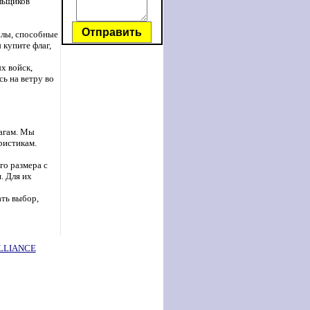
льщиков
Отправить
алы, способные
 купите флаг,
х войск,
ь на ветру во
лагам. Мы
ристикам.
го размера с
. Для их
ть выбор,
LLIANCE