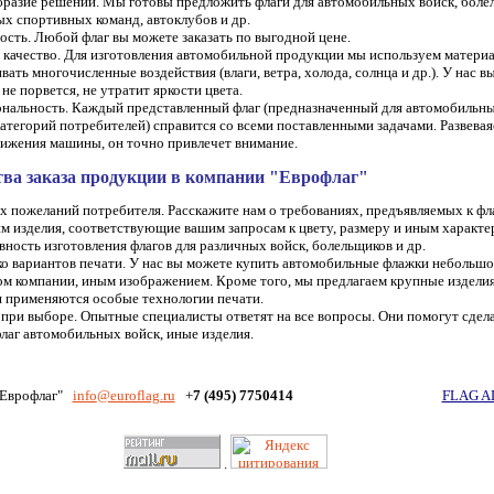
разие решений. Мы готовы предложить флаги для автомобильных войск, боле
х спортивных команд, автоклубов и др.
сть. Любой флаг вы можете заказать по выгодной цене.
 качество. Для изготовления автомобильной продукции мы используем матери
ать многочисленные воздействия (влаги, ветра, холода, солнца и др.). У нас вы
не порвется, не утратит яркости цвета.
нальность. Каждый представленный флаг (предназначенный для автомобильны
атегорий потребителей) справится со всеми поставленными задачами. Развеваяс
вижения машины, он точно привлечет внимание.
ва заказа продукции в компании "Еврофлаг"
х пожеланий потребителя. Расскажите нам о требованиях, предъявляемых к ф
м изделия, соответствующие вашим запросам к цвету, размеру и иным характе
ность изготовления флагов для различных войск, болельщиков и др.
о вариантов печати. У нас вы можете купить автомобильные флажки небольшо
м компании, иным изображением. Кроме того, мы предлагаем крупные изделия
я применяются особые технологии печати.
при выборе. Опытные специалисты ответят на все вопросы. Они помогут сдела
лаг автомобильных войск, иные изделия.
"Еврофлаг"
info
@euroflag.ru
+
7 (495) 7750414
FLAG A
.