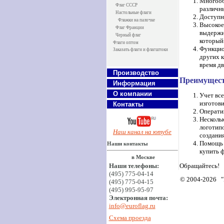
Многооб
Флаг СССР
различны
Настольные флаги
Доступно
Флажки на палочке
Высокое
Флаг Франции
выдержив
Черный флаг
который 
Флаги оптом
Функцио
Заказать флаги и флагштоки
других к
время д
Производство
Преимущест
Информация
О компании
Учет все
изготови
Контакты
Оператив
Нескольк
логотипо
Наш канал на ютубе
создани
Помощь 
Наши контакты
купить ф
в Москве
Обращайтесь!
Наши телефоны:
(495) 775-04-14
© 2004-2026 
(495) 775-04-15
(495) 995-95-97
Электронная почта:
info@euroflag.ru
Схема проезда