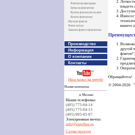
Легкост
Флагштоки фасадные
владеть 
Цены на флагштоки
Доступн
Купить флагштоки на авто
Износос
Купить флагштоки
технолог
Магазин флагов
вашего а
Флаги оптом
Заказать флаги и флагштоки
Преимущест
Возможно
Производство
другой ч
Информация
флагов? 
О компании
Гарантир
Контакты
предлаг
Оператив
Обращайтесь!
Наш канал на ютубе
© 2004-2026 
Наши контакты
в Москве
Наши телефоны:
(495) 775-04-14
(495) 775-04-15
(495) 995-95-97
Электронная почта:
info@euroflag.ru
Схема проезда