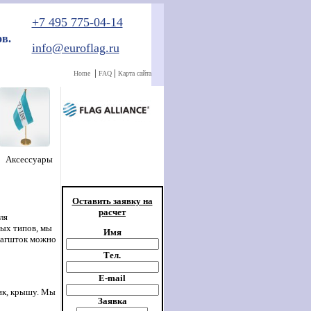
+7 495 775-04-14
в.
info@euroflag.ru
|
|
Home
FAQ
Карта сайта
Аксессуары
Оставить заявку на
расчет
ля
ных типов, мы
Имя
флагшток можно
Тел
.
E-mail
ик, крышу. Мы
Заявка