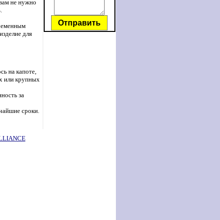
вам не нужно
.
Отправить
временным
изделие для
сь на капоте,
их или крупных
ность за
чайшие сроки.
LLIANCE