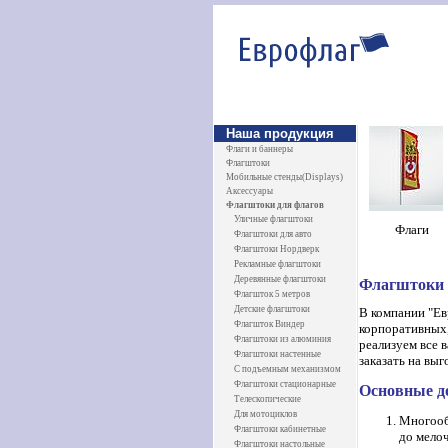
Наша продукция
Флаги и баннеры
Флагштоки
Мобильные стенды(Displays)
Аксессуары
Флагштоки для флагов
Уличные флагштоки
Ф
лаги
Флагштоки для авто
Флагштоки Нордверк
Рекламные флагштоки
Деревянные флагштоки
Флагштоки 
Флагшток 5 метров
Детские флагштоки
В компании "Ев
Флагшток Виндер
корпоративных,
Флагштоки из алюминия
реализуем все 
Флагштоки настенные
заказать на вы
С подъемным механизмом
Флагштоки стационарные
Основные д
Телескопические
Для мотоциклов
Многооб
Флагштоки кабинетные
до мело
Флагштоки настольные