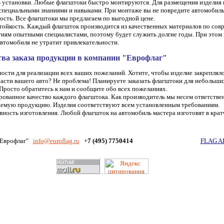
ь установки. Любые флагштоки быстро монтируются. Для размещения изделия 
специальными знаниями и навыками. При монтаже вы не повредите автомобиль
ость. Все флагштоки мы предлагаем по выгодной цене.
тойкость. Каждый флагшток производится из качественных материалов по со
иям опытными специалистами, поэтому будет служить долгие годы. При этом 
втомобиля не утратит привлекательности.
ва заказа продукции в компании "Еврофлаг"
сти для реализации всех ваших пожеланий. Хотите, чтобы изделие закрепляло
асти вашего авто? Не проблема! Планируете заказать флагштоки для небольш
Просто обратитесь к нам и сообщите обо всех пожеланиях.
ованное качество каждого флагштока. Как производитель мы несем ответствен
аемую продукцию. Изделия соответствуют всем установленным требованиям.
ность изготовления. Любой флагшток на автомобиль мастера изготовят в крат
"Еврофлаг"
info
@euroflag.ru
+
7 (495) 7750414
FLAG A
.