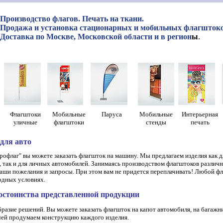
Производство флагов. Печать на ткани.
Продажа и установка стационарных и мобильных флагштоко
Доставка по Москве, Московской области и в регион
ы
.
Флагштоки
Мобильные
Паруса
Мобильные
Интерьерная
уличные
флагштоки
стенды
печать
для авто
рофлаг" вы можете заказать флагшток на машину. Мы предлагаем изделия как д
 так и для личных автомобилей. Занимаясь производством флагштоков различ
ваши пожелания и запросы. При этом вам не придется переплачивать! Любой 
годных условиях.
остоинства представленной продукции
разие решений. Вы можете заказать флагшток на капот автомобиля, на багажн
чей продумаем конструкцию каждого изделия.