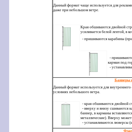
Данный формат чаще используется для рекламн
даже при небольшом ветре.
Края обшиваются двойной стро
усиливается белой лентой, в к
- пришиваются карабины (прим
- пришиваются
карман под го
- устанавлива
Баннеры 
Данный формат используется для внутреннего 
условиях небольшого ветра.
- края обшиваются двойной ст
- вверху и внизу сшиваются ка
баннер, в карманы вставляютс
металлические). Вверху может
- устанавливаются люверсы (ша
Ф
ла