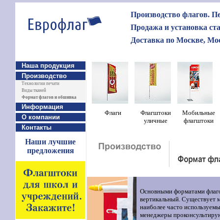
Производство флагов. Пе
Продажа и установка ст
Доставка по Москве, Мос
Наша продукция
Производство
Технологии печати
Виды тканей
Формат флагов и обшивка
Информация
Ф
лаги
Флагштоки
Мобильные
О компании
уличные
флагштоки
Контакты
Наши лучшие
предложения
Основными форматами флаго
вертикальный. Существует 
наиболее часто используемы
менеджеры проконсультирую