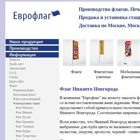
Производство флагов. Печа
Продажа и установка ста
Доставка по Москве, Моско
Наша продукция
Производство
Информация
Новости
Прайс-лист
Заказать флаг
Ф
лаги
Флагштоки
Мобильны
F.A.Q.
уличные
флагшток
Статьи
Карта сайта
Флаги
Флаг Нижнего Новгорода
Рекламные флаги
Настольные флаги
В компании "Еврофлаг" вы можете заказать 
Флаги для помещений
со всеми поставленными вами задачами. Флаг
Флаги разных стран
представляет собой прямоугольное полотнище
Флаг Малазии
Нижнего Новгорода. Соотношение ширины и 
Флаг Швеции
Флаг Грузии
Всем известно, что Нижний Новгород являет
Флаг Германии
выбранные для герба цвета не вызывают сомн
Флаг Таиланда
мужества, энергии, зрелости, черный - симво
Флаг Индии
Флаг Татарстана