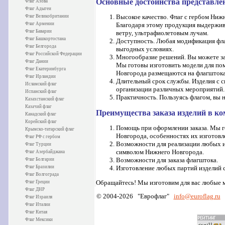
Основные достоинства представле
Флаг Азова
Флаг Адыгеи
Высокое качество. Флаг с гербом Ниж
Флаг Великобритании
Флаг Армении
Благодаря этому продукция выдерживае
Флаг Баварии
ветру, ультрафиолетовым лучам.
Флаг Башкортостана
Доступность. Любая модификация фла
Флаг Белгорода
выгодных условиях.
Флаг Российской Федерации
Многообразие решений. Вы можете за
Флаг Дании
Мы готовы изготовить модели для по
Флаг Екатеринбурга
Новгорода размещаются на флагштока
Флаг Ирландии
Длительный срок службы. Изделия с с
Исламский флаг
организации различных мероприятий.
Испанский флаг
Практичность. Пользуясь флагом, вы н
Казахстанский флаг
Казачий флаг
Преимущества заказа изделий в к
Канадский флаг
Корейский флаг
Помощь при оформлении заказа. Мы го
Крымско-татарский флаг
Новгорода, особенностях их изготовл
Флаг РФ с гербом
Возможности для реализации любых ид
Флаг Турции
символом Нижнего Новгорода.
Флаг Азербайджана
Возможности для заказа флагштока.
Флаг Болгарии
Изготовление любых партий изделий 
Флаг Бразилии
Флаг Волгограда
Обращайтесь! Мы изготовим для вас любые 
Флаг Греции
Флаг ДНР
© 2004-2026 "Еврофлаг"
info
@euroflag.ru
Флаг Израиля
Флаг Италии
Флаг Китая
Флаг Мексики