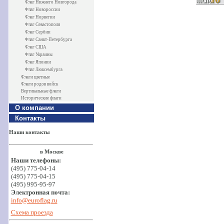
Флаг Нижнего Новгорода
Флаг Новороссии
Флаг Норвегии
Флаг Севастополя
Флаг Сербии
Флаг Санкт-Петербурга
Флаг США
Флаг Украины
Флаг Японии
Флаг Люксембурга
Флаги цветные
Флаги родов войск
Вертикальные флаги
Исторические флаги
О компании
Контакты
Наши контакты
в Москве
Наши телефоны:
(495) 775-04-14
(495) 775-04-15
(495) 995-95-97
Электронная почта:
info@euroflag.ru
Схема проезда