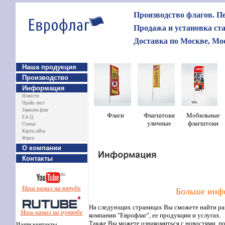
Производство флагов. Пе
Продажа и установка ст
Доставка по Москве, Мос
Наша продукция
Производство
Информация
Новости
Прайс-лист
Заказать флаг
Ф
лаги
Флагштоки
Мобильные
F.A.Q.
уличные
флагштоки
Статьи
Карта сайта
Флаги
О компании
Контакты
Наш канал на ютубе
Больше инфо
На следующих страницах Вы сможете найти р
Наш канал на рутюбе
компании "Еврофлаг", ее продукции и услугах.
Также Вы можете ознакомиться с новостями, по
Наши контакты